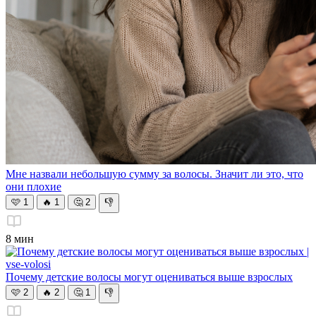
Мне назвали небольшую сумму за волосы. Значит ли это, что
они плохие
🩷
1
🔥
1
🤔
2
👎
8 мин
Почему детские волосы могут оцениваться выше взрослых
🩷
2
🔥
2
🤔
1
👎