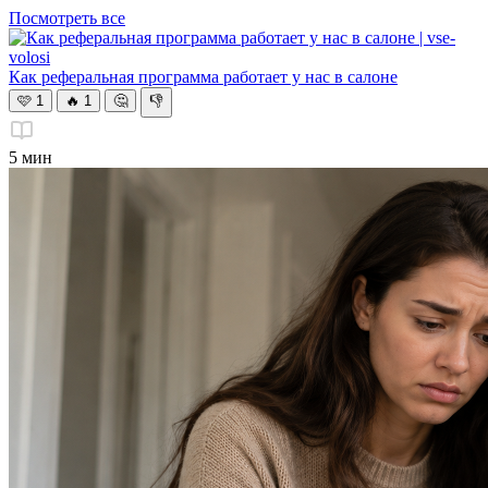
Посмотреть все
Как реферальная программа работает у нас в салоне
🩷
1
🔥
1
🤔
👎
5 мин